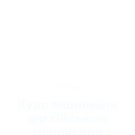
Online
Курс економіки
англійською
мовою для