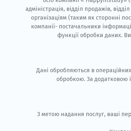
осіб компанії «`Happyinstudy» 
адміністрація, відділ продажів, відді
організаціям (таким як сторонні по
компанії- постачальники інформацій
функції обробки даних. Ви
Дані обробляються в операційних о
обробкою. За додатковою і
З метою надання послуг, ваші пе