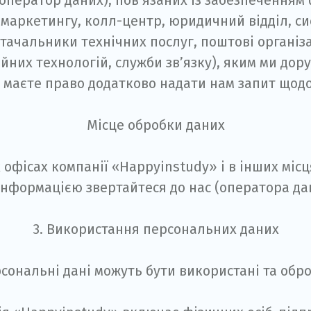
(оператор даних), пов’язаних із забезпеченням
л маркетингу, колл-центр, юридичний відділ, с
стачальники технічних послуг, поштові організа
них технологій, служби зв’язку), яким ми дор
 маєте право додатково надати нам запит щодо
Місце обробки даних
фісах компанії «Happyinstudy» і в інших місця
нформацією звертайтеся до нас (оператора дан
3. Використання персональних даних
рсональні дані можуть бути використані та обр