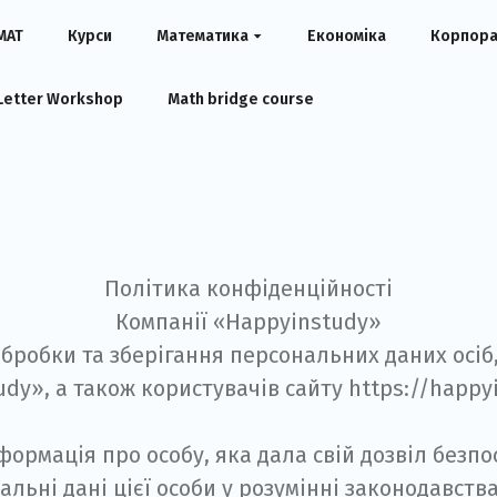
MAT
Курси
Математика
Економіка
Корпора
 Letter Workshop
Math bridge course
Політика конфіденційності
Компанії «Happyinstudy»
бробки та зберігання персональних даних осіб
dy», а також користувачів сайту https://happy
формація про особу, яка дала свій дозвіл безп
альні дані цієї особи у розумінні законодавств