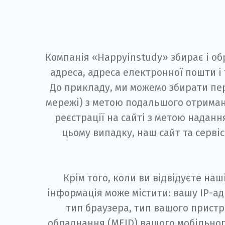
Компанія «Happyinstudy» збирає і обр
адреса, адреса електронної пошти і
До прикладу, ми можемо збирати пе
мережі) з метою подальшого отриманн
реєстрації на сайті з метою наданн
цьому випадку, наш сайт та серв
Крім того, коли ви відвідуєте на
інформація може містити: вашу ІР-а
тип браузера, тип вашого пристр
обладнання (MEID) вашого мобільног