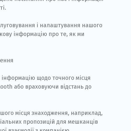
ті.
слуговування і налаштування нашого
ткову інформацію про те, як ми
ження
и інформацію щодо точного місця
tooth або враховуючи відстань до
ашого місця знаходження, наприклад,
еціальних пропозицій для мешканців
шої взаємодії з компанією.