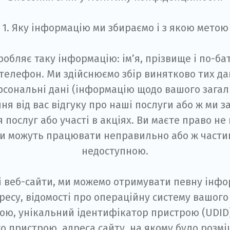
1. Яку інформацію ми збираємо і з якою метою
обляє таку інформацію: ім’я, прізвище і по-ба
 телефон. Ми здійснюємо збір винятково тих дан
рсональні дані (інформацію щодо вашого загал
я від вас відгуку про наші послуги або ж ми 
я послуг або участі в акціях. Ви маєте право н
іси можуть працювати неправильно або ж части
недоступною.
ші веб-сайти, ми можемо отримувати певну інф
дресу, відомості про операційну систему вашог
ою, унікальний ідентифікатор пристрою (UDID
о пристрою, адреса сайту, на якому було розмі