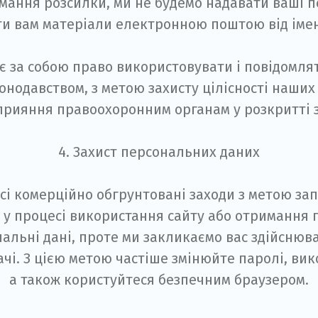
мання розсилки, ми не будемо надавати ваші п
и вам матеріали електронною поштою від імен
є за собою право використовувати і повідомлят
нодавством, з метою захисту цілісності наших с
прияння правоохоронним органам у розкритті з
4. Захист персональних даних
сі комерційно обгрунтовані заходи з метою за
у процесі використання сайту або отримання 
льні дані, проте ми закликаємо вас здійснюва
ачі. З цією метою частіше змінюйте паролі, вик
а також користуйтеся безпечним браузером.