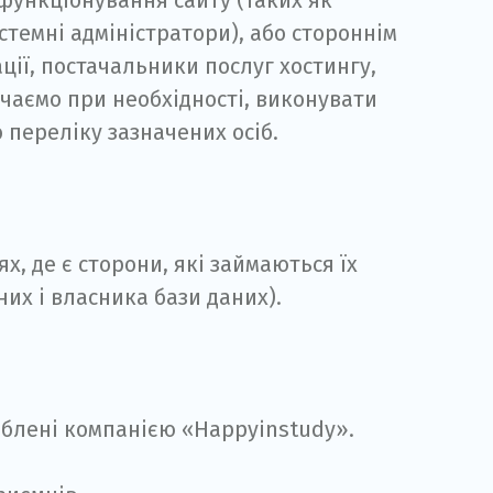
 функціонування сайту (таких як
истемні адміністратори), або стороннім
ції, постачальники послуг хостингу,
учаємо при необхідності, виконувати
 переліку зазначених осіб.
х, де є сторони, які займаються їх
их і власника бази даних).
облені компанією «Happyinstudy».