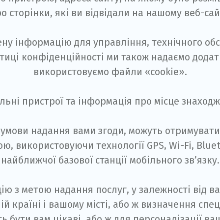
о сторінки, які ви відвідали на нашому веб-сай
ну інформацію для управління, технічного об
олітиці конфіденційності ми також надаємо дода
використовуємо файли «cookie».
льні пристрої та інформація про місце знаход
за умови надання вами згоди, можуть отримуват
, використовуючи технології GPS, Wi-Fi, Blue
найближчої базової станції мобільного зв’язку.
ю з метою надання послуг, у залежності від в
шій країні і вашому місті, або ж визначення сп
ь бути вам цікаві, або ж для персоналізації ва