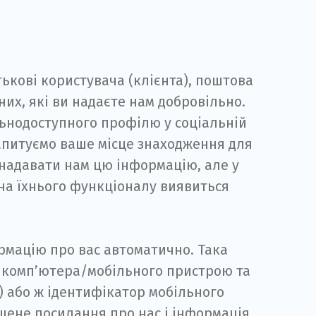
тькові користувача (клієнта), поштова
их, які ви надаєте нам добровільно.
ьнодоступного профілю у соціальній
запитуємо ваше місце знаходження для
е надавати нам цю інформацію, але у
на їхнього функціоналу виявиться
ормацію про вас автоматично. Така
о комп’ютера/мобільного пристрою та
) або ж ідентифікатор мобільного
щене посилання про нас і інформація