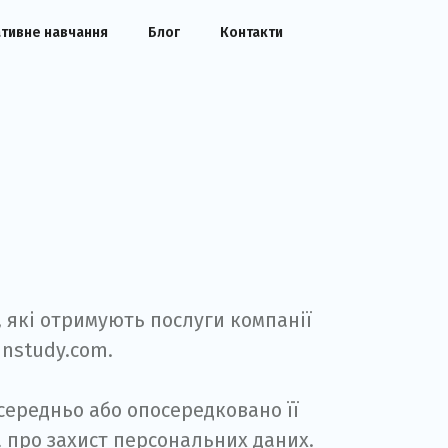
тивне навчання
Блог
Контакти
, які отримують послуги компанії
instudy.com.
осередньо або опосередковано її
а про захист персональних даних.