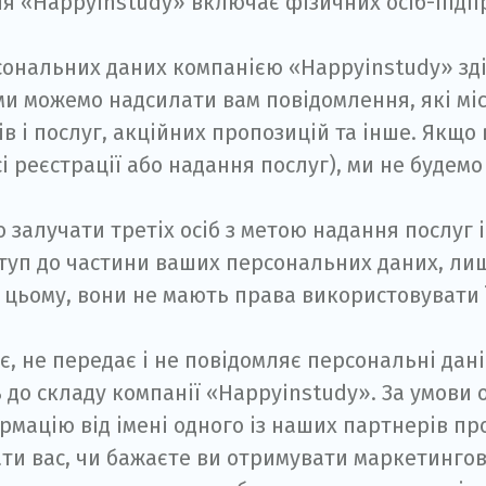
я «Happyinstudy» включає фізичних осіб-підп
ональних даних компанією «Happyinstudy» зді
ми можемо надсилати вам повідомлення, які мі
 і послуг, акційних пропозицій та інше. Якщо 
і реєстрації або надання послуг), ми не будемо
залучати третіх осіб з метою надання послуг і
уп до частини ваших персональних даних, лише 
 цьому, вони не мають права використовувати ї
, не передає і не повідомляє персональні дані 
ь до складу компанії «Happyinstudy». За умови
ацію від імені одного із наших партнерів про
ти вас, чи бажаєте ви отримувати маркетингов