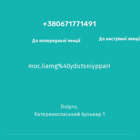
+380671771491
+1 (234) 567 89 00
До наступної лекці
До попередньої лекції
moc.liamg%40ydutsniyppaH
moc.liame%40hcetobor
Dnipro,
Катериносласький бульвар 1