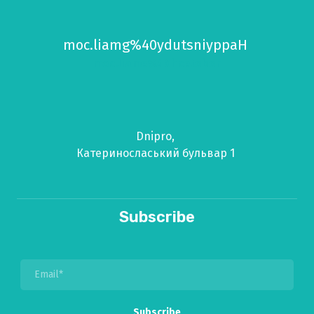
moc.liamg%40ydutsniyppaH
moc.liame%40hcetobor
Dnipro,
Катериносласький бульвар 1
Subscribe
Subscribe