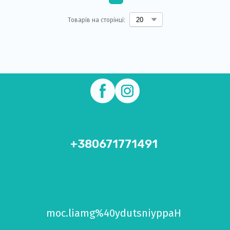
Товарів на сторінці:
+380671771491
+1 (234) 567 89 00
moc.liamg%40ydutsniyppaH
moc.liame%40hcetobor